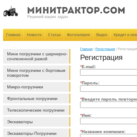
Решений ваших задач
Главная
Новости
Статьи
Фотогалерея
Видео
Кредит и лиз
Главная
\
Регистрация
\ Регистраци
Мини погрузчики с шарнирно-
Регистрация
сочлененной рамой
*
E-mail:
Мини погрузчики с бортовым
поворотом
*
Пароль:
Микро-погрузчики
Фронтальные погрузчики
*
Введите пароль повторн
Телескопические погрузчики
*
Имя:
Экскаваторы
*
Название компании:
Экскаваторы-Погрузчики