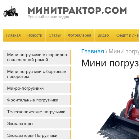
Решений ваших задач
Главная
Новости
Статьи
Фотогалерея
Видео
Кредит и лиз
Главная
\ Мини погр
Мини погрузчики с шарнирно-
сочлененной рамой
Мини погруз
Мини погрузчики с бортовым
поворотом
Микро-погрузчики
Фронтальные погрузчики
Телескопические погрузчики
Экскаваторы
Экскаваторы-Погрузчики